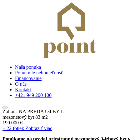
Naša ponuka
Ponúknite nehnuteľnosť
Financovanie
O nás
Kontakt
+421 949 200 100
Zohor - NA PREDAJ 3I BYT.
mezonetový byt 83 m2
199 000 €
+ 22 fotiek
Zobraziť viac
Ponúkame na predaj priestranný mezonetový 3-izbový byt v