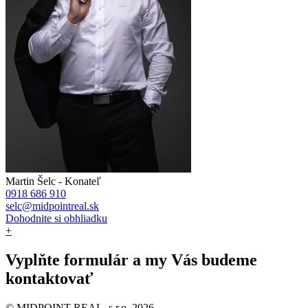
Martin Šelc - Konateľ
0918 686 910
selc@midpointreal.sk
Dohodnite si obhliadku
+
Vyplňte formulár
a my Vás budeme
kontaktovať
© MIDPOINT REAL, s.r.o. 2026