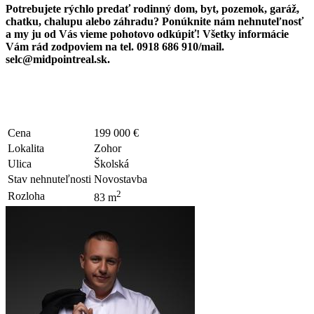
Potrebujete rýchlo predať rodinný dom, byt, pozemok, garáž,
chatku, chalupu alebo záhradu? Ponúknite nám nehnuteľnosť
a my ju od Vás vieme pohotovo odkúpiť! Všetky informácie
Vám rád zodpoviem na tel. 0918 686 910/mail.
selc@midpointreal.sk.
Cena
199 000 €
Lokalita
Zohor
Ulica
Školská
Stav nehnuteľnosti
Novostavba
2
Rozloha
83 m