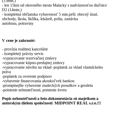
(15min.)
- len 15km od okresného mesta Malacky s nadväznosťou diaľnice
D2 (14min.)
- kompletná občianska vybavenosť 5 min.peši: obecný úrad,
obchody, škola, škôlka, lekáreň, pošta, zastávka
autobusu, potraviny
V cene je zahrnuté:
- provízia realitnej kancelárie
- kompletný právny servis
-vypracovanie rezervačnej zmluvy
-vypracovanie kúpno-predajnej zmluvy
-vypracovanie návrhu na vklad -poplatok za vklad vlastníckeho
práva
-poplatok za overenie podpisov
-vybavenie financovania akoukoľvek bankou
-promptnejšie vybavenie znaleckých posudkov a geodeta
-poistenie nehnuteľnosti, poistenie úveru
Popis nehnuteľnosti a foto-dokumentácia sú majetkom a
autorským dielom spoločnosti MIDPOINT REAL s.r.o.!!!