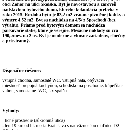
obci Zohor na ulici Školská. Byt je novostavbou a zároveň
nadstavbou bytového domu, ktorého kolaudácia prebeha v
roku 2015. Rozloha bytu je 83,2 m2 vrátane pivničnej kobky o
výmere 4,52 m2. Byt sa nachádza na 4/5/ z 5poschodí (bez
výťahu). Priamo pred bytovým domom sa nachádza
parkovacie státie, ktoré je verejné. Mesačné náklady sú cca
190,-/mes. na 2 os. Byt je moderne a vkusne zariadený, slnečný
a priestranný.
Dispozičné riešenie:
vstupná chodba, samostaté WC, vstupná hala, obývacia
miestnosť prepojná kuchyňou, schodisko na poschodie, kúpeľňa s
vaňou, samostatné WC, 2x spálňa.
Výhody:
- tiché prostredie (súkromná ulica)
- len 19 km od hl. mesta Bratislava s nadväznosťou diaľnice D2