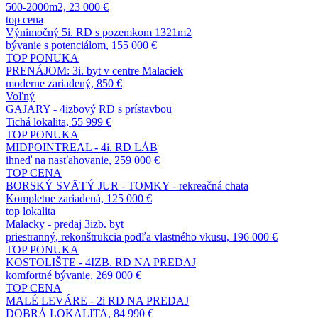
500-2000m2, 23 000 €
top cena
Výnimočný 5i. RD s pozemkom 1321m2
bývanie s potenciálom, 155 000 €
TOP PONUKA
PRENÁJOM: 3i. byt v centre Malaciek
moderne zariadený, 850 €
Voľný
GAJARY - 4izbový RD s prístavbou
Tichá lokalita, 55 999 €
TOP PONUKA
MIDPOINTREAL - 4i. RD LÁB
ihneď na nasťahovanie, 259 000 €
TOP CENA
BORSKÝ SVÄTÝ JUR - TOMKY - rekreačná chata
Kompletne zariadená, 125 000 €
top lokalita
Malacky - predaj 3izb. byt
priestranný, rekonštrukcia podľa vlastného vkusu, 196 000 €
TOP PONUKA
KOSTOLIŠTE - 4IZB. RD NA PREDAJ
komfortné bývanie, 269 000 €
TOP CENA
MALÉ LEVÁRE - 2i RD NA PREDAJ
DOBRÁ LOKALITA, 84 990 €