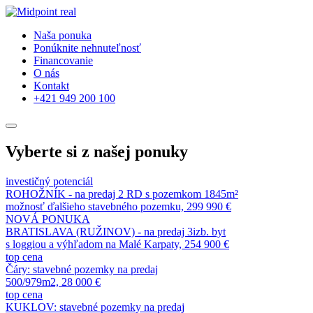
Naša ponuka
Ponúknite nehnuteľnosť
Financovanie
O nás
Kontakt
+421 949 200 100
Vyberte si z našej ponuky
investičný potenciál
ROHOŽNÍK - na predaj 2 RD s pozemkom 1845m²
možnosť ďalšieho stavebného pozemku, 299 990 €
NOVÁ PONUKA
BRATISLAVA (RUŽINOV) - na predaj 3izb. byt
s loggiou a výhľadom na Malé Karpaty, 254 900 €
top cena
Čáry: stavebné pozemky na predaj
500/979m2, 28 000 €
top cena
KUKLOV: stavebné pozemky na predaj