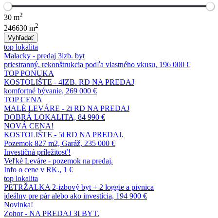
2
30 m
2
246630 m
Vyhľadať
top lokalita
Malacky - predaj 3izb. byt
priestranný, rekonštrukcia podľa vlastného vkusu, 196 000 €
TOP PONUKA
KOSTOLIŠTE - 4IZB. RD NA PREDAJ
komfortné bývanie, 269 000 €
TOP CENA
MALÉ LEVÁRE - 2i RD NA PREDAJ
DOBRÁ LOKALITA, 84 990 €
NOVÁ CENA!
KOSTOLIŠTE - 5i RD NA PREDAJ.
Pozemok 827 m2, Garáž, 235 000 €
Investičná príležitosť!
Veľké Leváre - pozemok na predaj.
Info o cene v RK., 1 €
top lokalita
PETRŽALKA 2-izbový byt + 2 loggie a pivnica
ideálny pre pár alebo ako investícia, 194 900 €
Novinka!
Zohor - NA PREDAJ 3I BYT.