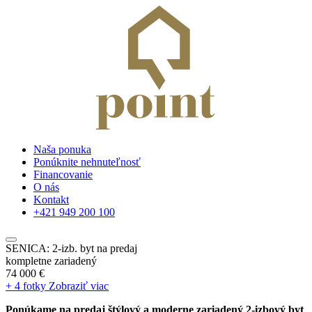
Naša ponuka
Ponúknite nehnuteľnosť
Financovanie
O nás
Kontakt
+421 949 200 100
SENICA: 2-izb. byt na predaj
kompletne zariadený
74 000 €
+ 4 fotky
Zobraziť viac
Ponúkame na predaj štýlový a moderne zariadený 2-izbový byt