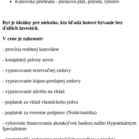
Kunovská priehrada - piesková pláž, príroda, rybolov
Byt je ideálny pre niekoho, kto hľadá hotové bývanie bez
ďalších investícií.
V cene je zahrnuté:
- provízia realitnej kancelárie
- kompletný právny servis
- vypracovanie rezervačnej zmluvy
- vypracovanie kúpno-predajnej zmluvy
- vypracovanie návrhu na vklad
- poplatok za vklad vlastníckeho práva
- poplatok za overenie podpisov (Notár/matrika)
- vybavenie financovania akoukoľvek bankou naším Hypotekárnym
špecialistom