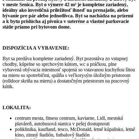
v meste Senica. Byt o výmere 42 m² je kompletne zariadený,
ideálny ako investičná príležitosť ihneď na prenajatie, alebo
bývanie pre pár alebo jednotlivca. Byt sa nachádza na prízemí
a k bytu prislúcha aj pivnica v suteréne a vlastné parkovacie
státie priamo pri bytovom dome.
DISPOZÍCIA A VYBAVENIE:
Byt sa predáva kompletne zariadený. Byt pozostáva zo vstupnej
chodby, kúpelne so sprchovým kútom, wc a práčkou, plne
vybavená obývacia miestnosť spojená so vstavanou kuchyňou šitou
na mieru so spotrebičmi, spálňa s veľkorysým úložným pristorom
(rolldoor skriňa na mieru) a dostatočným priestorom na pracovný
kútik.
LOKALITA:
centrum mesta, fitness centrum, kaviarne, Lidl, mestská
plaváreň, autobusová stanica v pešej dostupnosti
poliklinika, kaufland, tesco, McDonald, letné kúpalisko, letné
kino, zimný štadión, futbalový štadión