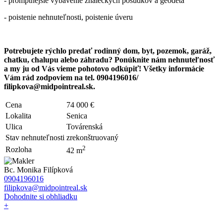
- promptnejšie vybavenie znaleckých posudkov a geodeta
- poistenie nehnuteľnosti, poistenie úveru
Potrebujete rýchlo predať rodinný dom, byt, pozemok, garáž,
chatku, chalupu alebo záhradu? Ponúknite nám nehnuteľnosť
a my ju od Vás vieme pohotovo odkúpiť! Všetky informácie
Vám rád zodpoviem na tel. 0904196016/
filipkova@midpointreal.sk.
Cena
74 000 €
Lokalita
Senica
Ulica
Továrenská
Stav nehnuteľnosti
zrekonštruovaný
2
Rozloha
42 m
Bc. Monika Filípková
0904196016
filipkova@midpointreal.sk
Dohodnite si obhliadku
+