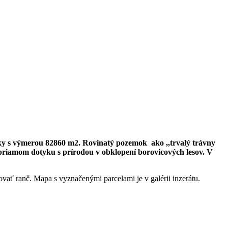
y s výmerou 82860 m2. Rovinatý pozemok ako ,,trvalý trávny
priamom dotyku s prírodou v obklopení borovicových lesov. V
ť ranč. Mapa s vyznačenými parcelami je v galérii inzerátu.