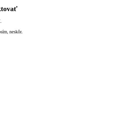
ktovať
.
sím, neskôr.