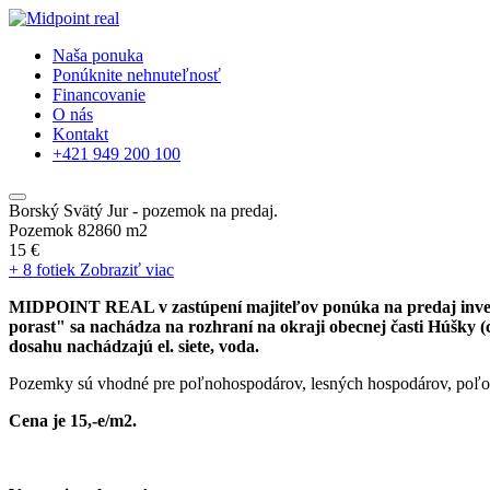
Naša ponuka
Ponúknite nehnuteľnosť
Financovanie
O nás
Kontakt
+421 949 200 100
Borský Svätý Jur - pozemok na predaj.
Pozemok 82860 m2
15 €
+ 8 fotiek
Zobraziť viac
MIDPOINT REAL v zastúpení majiteľov ponúka na predaj invest
porast" sa nachádza na rozhraní na okraji obecnej časti Húšky
dosahu nachádzajú el. siete, voda.
Pozemky sú vhodné pre poľnohospodárov, lesných hospodárov, poľovn
Cena je 15,-e/m2.