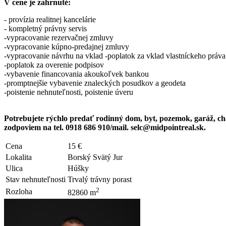
V cene je zahrnuté:
- provízia realitnej kancelárie
- kompletný právny servis
-vypracovanie rezervačnej zmluvy
-vypracovanie kúpno-predajnej zmluvy
-vypracovanie návrhu na vklad -poplatok za vklad vlastníckeho práva
-poplatok za overenie podpisov
-vybavenie financovania akoukoľvek bankou
-promptnejšie vybavenie znaleckých posudkov a geodeta
-poistenie nehnuteľnosti, poistenie úveru
Potrebujete rýchlo predať rodinný dom, byt, pozemok, garáž, 
zodpoviem na tel. 0918 686 910/mail. selc@midpointreal.sk.
Cena
15 €
Lokalita
Borský Svätý Jur
Ulica
Húšky
Stav nehnuteľnosti
Trvalý trávny porast
2
Rozloha
82860 m