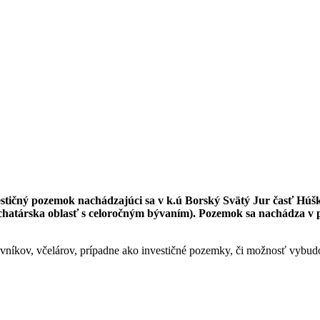
ičný pozemok nachádzajúci sa v k.ú Borský Svätý Jur časť Húšk
 (chatárska oblasť s celoročným bývaním). Pozemok sa nachádza v 
íkov, včelárov, prípadne ako investičné pozemky, či možnosť vybudova